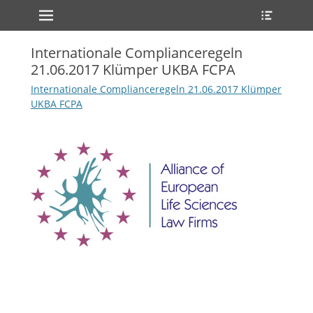
Erstes Menü
Heade
Zum
Toggle
Inhalt:
Internationale Complianceregeln
ollapse
21.06.2017 Klümper UKBA FCPA
hild
enu
Internationale Complianceregeln 21.06.2017 Klümper
UKBA FCPA