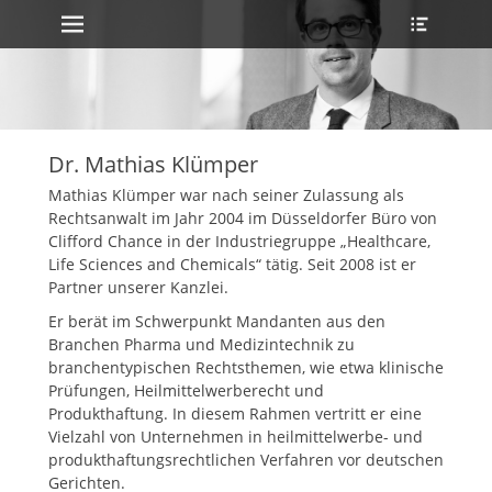
Erstes Menü
Heade
Zum
Toggle
Inhalt:
ollapse
hild
enu
Dr. Mathias Klümper
Mathias Klümper war nach seiner Zulassung als
Rechtsanwalt im Jahr 2004 im Düsseldorfer Büro von
Clifford Chance in der Industriegruppe „Healthcare,
Life Sciences and Chemicals“ tätig. Seit 2008 ist er
Partner unserer Kanzlei.
Er berät im Schwerpunkt Mandanten aus den
Branchen Pharma und Medizintechnik zu
branchentypischen Rechtsthemen, wie etwa klinische
Prüfungen, Heilmittelwerberecht und
Produkthaftung. In diesem Rahmen vertritt er eine
Vielzahl von Unternehmen in heilmittelwerbe- und
produkthaftungsrechtlichen Verfahren vor deutschen
Gerichten.