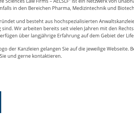
ife Sciences Law Firms – AELSLF“ ist ein Netzwerk von unab
nfalls in den Bereichen Pharma, Medizintechnik und Biotech
ündet und besteht aus hochspezialisierten Anwaltskanzleien
sind. Wir arbeiten bereits seit vielen Jahren mit den Recht
erfügen über langjährige Erfahrung auf dem Gebiet der Life
ogo der Kanzleien gelangen Sie auf die jeweilige Webseite. B
ie und gerne kontaktieren.